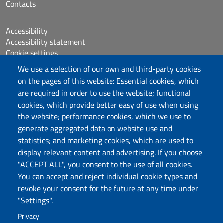
Contacts
Accessibility
Accessibility statement
Cookie settings
Sitemap
We use a selection of our own and third-party cookies
Protocollo
on the pages of this website: Essential cookies, which
are required in order to use the website; functional
Follow us
cookies, which provide better easy of use when using
the website; performance cookies, which we use to
generate aggregated data on website use and
statistics; and marketing cookies, which are used to
DADU – Dipartimento di Architettura, Design e
display relevant content and advertising. If you choose
Urbanistica
"ACCEPT ALL", you consent to the use of all cookies.
Università degli Studi di Sassari
You can accept and reject individual cookie types and
Palazzo del Pou Salit – Piazza Duomo,
revoke your consent for the future at any time under
6- 07041 Alghero
"Settings".
dip.architettura.design.urbanistica@pec.uniss.it
Privacy
aaadip@uniss.it