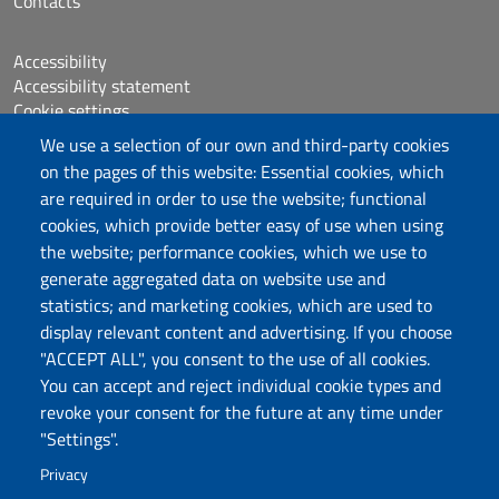
Contacts
Accessibility
Accessibility statement
Cookie settings
Sitemap
We use a selection of our own and third-party cookies
Protocollo
on the pages of this website: Essential cookies, which
are required in order to use the website; functional
Follow us
cookies, which provide better easy of use when using
the website; performance cookies, which we use to
generate aggregated data on website use and
statistics; and marketing cookies, which are used to
DADU – Dipartimento di Architettura, Design e
display relevant content and advertising. If you choose
Urbanistica
"ACCEPT ALL", you consent to the use of all cookies.
Università degli Studi di Sassari
You can accept and reject individual cookie types and
Palazzo del Pou Salit – Piazza Duomo,
revoke your consent for the future at any time under
6- 07041 Alghero
"Settings".
dip.architettura.design.urbanistica@pec.uniss.it
Privacy
aaadip@uniss.it