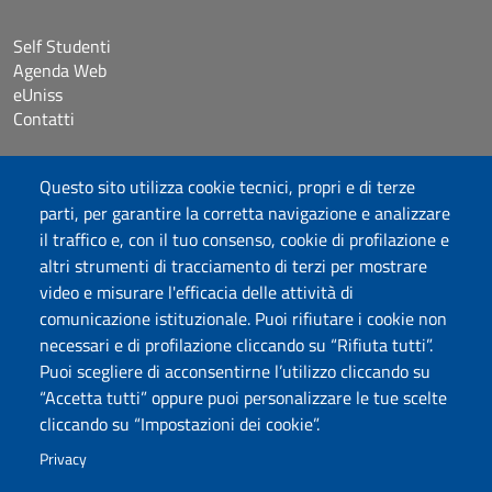
Self Studenti
Agenda Web
eUniss
Contatti
Accessibilità
Questo sito utilizza cookie tecnici, propri e di terze
Dichiarazione di accessibilità
parti, per garantire la corretta navigazione e analizzare
Cookie settings
il traffico e, con il tuo consenso, cookie di profilazione e
Mappa del sito
altri strumenti di tracciamento di terzi per mostrare
Protocollo
video e misurare l'efficacia delle attività di
comunicazione istituzionale. Puoi rifiutare i cookie non
Seguici su
necessari e di profilazione cliccando su “Rifiuta tutti”.
Puoi scegliere di acconsentirne l’utilizzo cliccando su
“Accetta tutti” oppure puoi personalizzare le tue scelte
DADU – Dipartimento di Architettura, Design e Urbanistica
cliccando su “Impostazioni dei cookie”.
Università degli Studi di Sassari
Palazzo del Pou Salit – Piazza Duomo, 6 - 07041 Alghero
Privacy
dip.architettura.design.urbanistica@pec.uniss.it