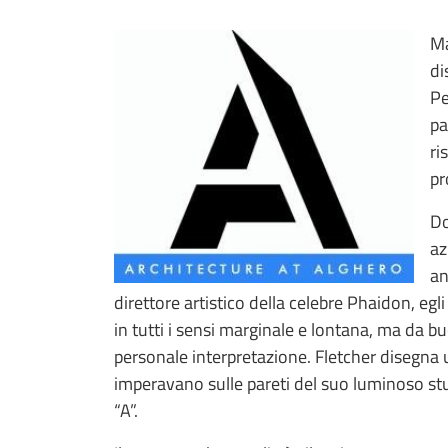
Ma
di
Pe
pa
ri
pr
Do
az
an
direttore artistico della celebre Phaidon, egli
in tutti i sensi marginale e lontana, ma da b
personale interpretazione. Fletcher disegna u
imperavano sulle pareti del suo luminoso st
“A”.