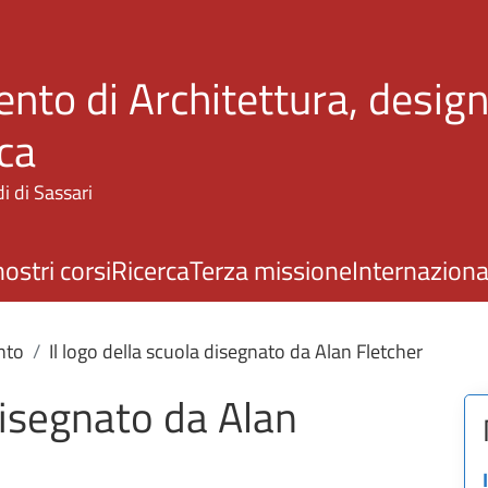
Salta al contenuto principale
nto di Architettura, design
ca
i di Sassari
nostri corsi
Ricerca
Terza missione
Internaziona
nto
Il logo della scuola disegnato da Alan Fletcher
 disegnato da Alan