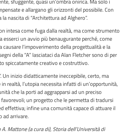
cente, sfuggente, quasi un’ombra onirica. Ma solo i
pensate e allargano gli orizzonti del possibile. Con
a la nascita di “Architettura ad Alghero”.
, non intesa come fuga dalla realtà, ma come strumento
eva esserci un avvio più benaugurante perché, come
a causare l’impoverimento della progettualità e la
 segni della “A” lasciataci da Alan Fletcher sono di per
to spiccatamente creativo e costruttivo.
A”. Un inizio didatticamente ineccepibile, certo, ma
n realtà, l’utopia necessita infatti di un’opportunità,
nità che la porti ad aggrapparsi ad un preciso
avorevoli; un progetto che le permetta di tradursi
d effettiva; infine una comunità capace di attuare il
o ad arrivare.
n A. Mattone (a cura di), Storia dell’Università di