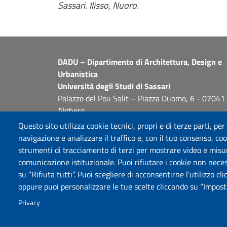
Sassari. Ilisso, Nuoro.
DADU – Dipartimento di Architettura, Design e
Urbanistica
Università degli Studi di Sassari
Palazzo del Pou Salit – Piazza Duomo, 6 - 07041
Alghero
dip.architettura.design.urbanistica@pec.uniss.it
Questo sito utilizza cookie tecnici, propri e di terze parti, per
aaadip@uniss.it
navigazione e analizzare il traffico e, con il tuo consenso, cook
strumenti di tracciamento di terzi per mostrare video e misurar
comunicazione istituzionale. Puoi rifiutare i cookie non neces
su “Rifiuta tutti”. Puoi scegliere di acconsentirne l’utilizzo cl
oppure puoi personalizzare le tue scelte cliccando su “Imposta
Privacy