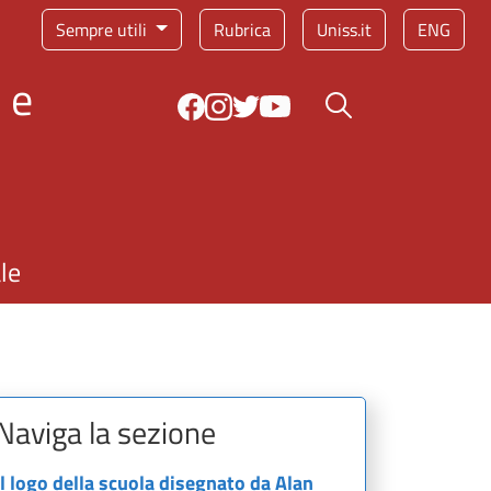
Sempre utili
Rubrica
Uniss.it
ENG
 e
Bottone cerca
le
Naviga la sezione
Il logo della scuola disegnato da Alan