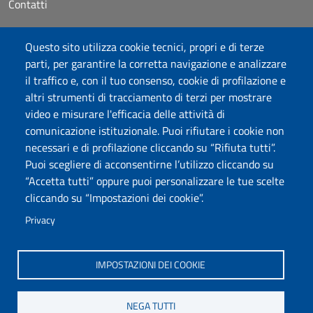
Contatti
Accessibilità
Questo sito utilizza cookie tecnici, propri e di terze
Dichiarazione di accessibilità
parti, per garantire la corretta navigazione e analizzare
Cookie settings
il traffico e, con il tuo consenso, cookie di profilazione e
Mappa del sito
altri strumenti di tracciamento di terzi per mostrare
Protocollo
video e misurare l'efficacia delle attività di
comunicazione istituzionale. Puoi rifiutare i cookie non
Seguici su
necessari e di profilazione cliccando su “Rifiuta tutti”.
Puoi scegliere di acconsentirne l’utilizzo cliccando su
“Accetta tutti” oppure puoi personalizzare le tue scelte
DADU – Dipartimento di Architettura, Design e Urbanistica
cliccando su “Impostazioni dei cookie”.
Università degli Studi di Sassari
Palazzo del Pou Salit – Piazza Duomo, 6 - 07041 Alghero
Privacy
dip.architettura.design.urbanistica@pec.uniss.it
aaadip@uniss.it
IMPOSTAZIONI DEI COOKIE
NEGA TUTTI