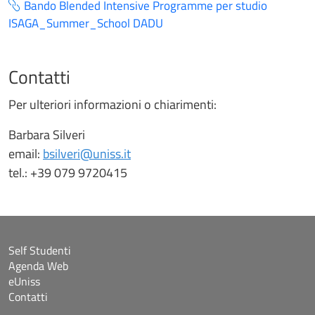
Bando Blended Intensive Programme per studio
ISAGA_Summer_School DADU
Contatti
Per ulteriori informazioni o chiarimenti:
Barbara Silveri
email:
bsilveri@uniss.it
tel.: +39 079 9720415
Self Studenti
Agenda Web
eUniss
Contatti