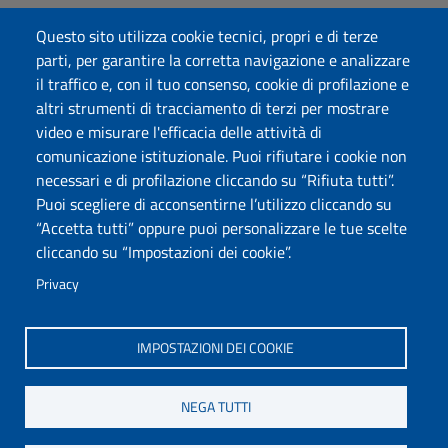
Accessibilità
Questo sito utilizza cookie tecnici, propri e di terze
Dichiarazione di accessibilità
parti, per garantire la corretta navigazione e analizzare
Cookie settings
il traffico e, con il tuo consenso, cookie di profilazione e
Mappa del sito
altri strumenti di tracciamento di terzi per mostrare
Protocollo
video e misurare l'efficacia delle attività di
comunicazione istituzionale. Puoi rifiutare i cookie non
Seguici su
necessari e di profilazione cliccando su “Rifiuta tutti”.
Puoi scegliere di acconsentirne l’utilizzo cliccando su
“Accetta tutti” oppure puoi personalizzare le tue scelte
DADU – Dipartimento di Architettura, Design e Urbanistica
cliccando su “Impostazioni dei cookie”.
Università degli Studi di Sassari
Palazzo del Pou Salit – Piazza Duomo, 6 - 07041 Alghero
Privacy
dip.architettura.design.urbanistica@pec.uniss.it
aaadip@uniss.it
IMPOSTAZIONI DEI COOKIE
NEGA TUTTI