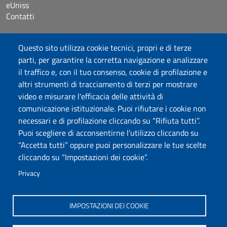
eUniss
Contatti
Accessibilità
Questo sito utilizza cookie tecnici, propri e di terze
Dichiarazione di accessibilità
parti, per garantire la corretta navigazione e analizzare
Cookie settings
il traffico e, con il tuo consenso, cookie di profilazione e
Mappa del sito
altri strumenti di tracciamento di terzi per mostrare
Protocollo
video e misurare l'efficacia delle attività di
comunicazione istituzionale. Puoi rifiutare i cookie non
Seguici su
necessari e di profilazione cliccando su “Rifiuta tutti”.
Puoi scegliere di acconsentirne l’utilizzo cliccando su
“Accetta tutti” oppure puoi personalizzare le tue scelte
DADU – Dipartimento di Architettura, Design e Urbanistica
cliccando su “Impostazioni dei cookie”.
Università degli Studi di Sassari
Palazzo del Pou Salit – Piazza Duomo, 6 - 07041 Alghero
Privacy
dip.architettura.design.urbanistica@pec.uniss.it
aaadip@uniss.it
IMPOSTAZIONI DEI COOKIE