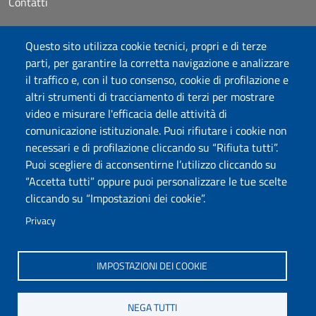
Contatti
Accessibilità
Questo sito utilizza cookie tecnici, propri e di terze
Dichiarazione di accessibilità
parti, per garantire la corretta navigazione e analizzare
Cookie settings
il traffico e, con il tuo consenso, cookie di profilazione e
Mappa del sito
altri strumenti di tracciamento di terzi per mostrare
Protocollo
video e misurare l'efficacia delle attività di
comunicazione istituzionale. Puoi rifiutare i cookie non
Seguici su
necessari e di profilazione cliccando su “Rifiuta tutti”.
Puoi scegliere di acconsentirne l’utilizzo cliccando su
“Accetta tutti” oppure puoi personalizzare le tue scelte
DADU – Dipartimento di Architettura, Design e Urbanistica
cliccando su “Impostazioni dei cookie”.
Università degli Studi di Sassari
Palazzo del Pou Salit – Piazza Duomo, 6 - 07041 Alghero
Privacy
dip.architettura.design.urbanistica@pec.uniss.it
aaadip@uniss.it
IMPOSTAZIONI DEI COOKIE
NEGA TUTTI