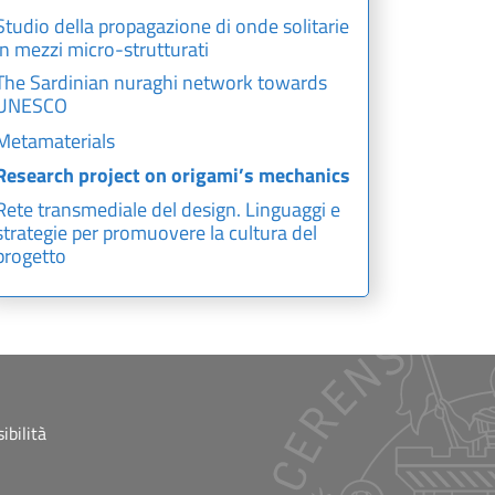
Studio della propagazione di onde solitarie
in mezzi micro-strutturati
The Sardinian nuraghi network towards
UNESCO
Metamaterials
Research project on origami’s mechanics
Rete transmediale del design. Linguaggi e
strategie per promuovere la cultura del
progetto
ibilità