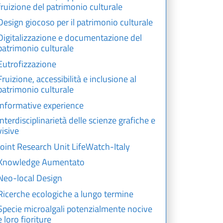
fruizione del patrimonio culturale
Design giocoso per il patrimonio culturale
Digitalizzazione e documentazione del
patrimonio culturale
Eutrofizzazione
Fruizione, accessibilità e inclusione al
patrimonio culturale
Informative experience
Interdisciplinarietà delle scienze grafiche e
visive
Joint Research Unit LifeWatch-Italy
Knowledge Aumentato
Neo-local Design
Ricerche ecologiche a lungo termine
Specie microalgali potenzialmente nocive
e loro fioriture