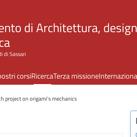
Salta al contenuto principale
nto di Architettura, design
ca
i di Sassari
nostri corsi
Ricerca
Terza missione
Internaziona
h project on origami’s mechanics