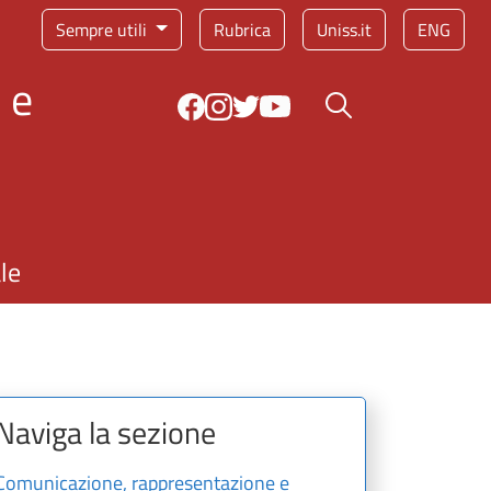
Sempre utili
Rubrica
Uniss.it
ENG
 e
Bottone cerca
le
Naviga la sezione
Comunicazione, rappresentazione e