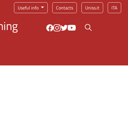
Service menu
Useful info
Contacts
Uniss.it
ITA
ning
Search button