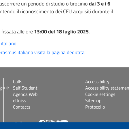
ascorrere un periodo di studio o tirocinio
dai 3 e i 6
antendo il riconoscimento dei CFU acquisiti durante il
 fissata alle ore
13:00 del 18 luglio 2025
.
 italiano
asmus italiano visita la pagina dedicata
Calls
Accessibility
gn e
Self Studenti
Accessibility statemen
Agenda Web
Cookie settings
eUniss
Sitemap
Contacts
Protocollo
Follow us
s.it