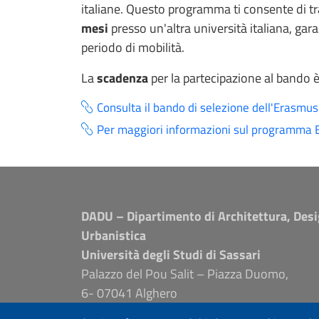
italiane. Questo programma ti consente di tr
mesi
presso un'altra università italiana, gar
periodo di mobilità.
La
scadenza
per la partecipazione al bando è
Consulta il bando di selezione dell'Erasmus
Per maggiori informazioni sul programma Er
DADU – Dipartimento di Architettura, Desi
Urbanistica
Università degli Studi di Sassari
Palazzo del Pou Salit – Piazza Duomo,
6- 07041 Alghero
dip.architettura.design.urbanistica@pec.unis