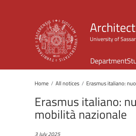
Architec
University of Sassar
Department
St
Home
All notices
Erasmus italiano: nuo
Erasmus italiano: n
mobilità nazionale
3 July 2025