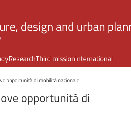
Skip to main content
ture, design and urban plan
i
udy
Research
Third mission
International
ve opportunità di mobilità nazionale
uove opportunità di