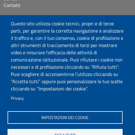
Contatti
Accessibilità
Questo sito utilizza cookie tecnici, propri e di terze
Dichiarazione di accessibilità
parti, per garantire la corretta navigazione e analizzare
Cookie settings
il traffico e, con il tuo consenso, cookie di profilazione e
Mappa del sito
altri strumenti di tracciamento di terzi per mostrare
Protocollo
video e misurare l'efficacia delle attività di
comunicazione istituzionale. Puoi rifiutare i cookie non
Seguici su
necessari e di profilazione cliccando su “Rifiuta tutti”.
Puoi scegliere di acconsentirne l’utilizzo cliccando su
“Accetta tutti” oppure puoi personalizzare le tue scelte
DADU – Dipartimento di Architettura, Design e Urbanistica
cliccando su “Impostazioni dei cookie”.
Università degli Studi di Sassari
Palazzo del Pou Salit – Piazza Duomo, 6 - 07041 Alghero
Privacy
dip.architettura.design.urbanistica@pec.uniss.it
aaadip@uniss.it
IMPOSTAZIONI DEI COOKIE