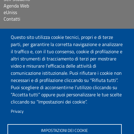
Agenda Web
eUniss
Contatti
Accessibilità
Questo sito utilizza cookie tecnici, propri e di terze
Dichiarazione di accessibilità
parti, per garantire la corretta navigazione e analizzare
Cookie settings
il traffico e, con il tuo consenso, cookie di profilazione e
Mappa del sito
altri strumenti di tracciamento di terzi per mostrare
Protocollo
video e misurare l'efficacia delle attività di
comunicazione istituzionale. Puoi rifiutare i cookie non
Seguici su
necessari e di profilazione cliccando su “Rifiuta tutti”.
Puoi scegliere di acconsentirne l’utilizzo cliccando su
“Accetta tutti” oppure puoi personalizzare le tue scelte
DADU – Dipartimento di Architettura, Design e Urbanistica
cliccando su “Impostazioni dei cookie”.
Università degli Studi di Sassari
Palazzo del Pou Salit – Piazza Duomo, 6 - 07041 Alghero
Privacy
dip.architettura.design.urbanistica@pec.uniss.it
aaadip@uniss.it
IMPOSTAZIONI DEI COOKIE