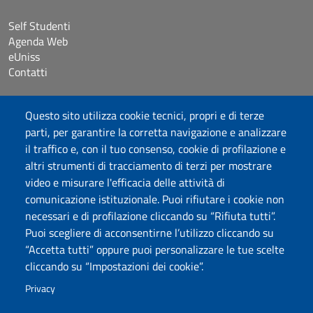
Self Studenti
Agenda Web
eUniss
Contatti
Accessibilità
Questo sito utilizza cookie tecnici, propri e di terze
Dichiarazione di accessibilità
parti, per garantire la corretta navigazione e analizzare
Cookie settings
il traffico e, con il tuo consenso, cookie di profilazione e
Mappa del sito
altri strumenti di tracciamento di terzi per mostrare
Protocollo
video e misurare l'efficacia delle attività di
comunicazione istituzionale. Puoi rifiutare i cookie non
Seguici su
necessari e di profilazione cliccando su “Rifiuta tutti”.
Puoi scegliere di acconsentirne l’utilizzo cliccando su
“Accetta tutti” oppure puoi personalizzare le tue scelte
DADU – Dipartimento di Architettura, Design e Urbanistica
cliccando su “Impostazioni dei cookie”.
Università degli Studi di Sassari
Palazzo del Pou Salit – Piazza Duomo, 6 - 07041 Alghero
Privacy
dip.architettura.design.urbanistica@pec.uniss.it